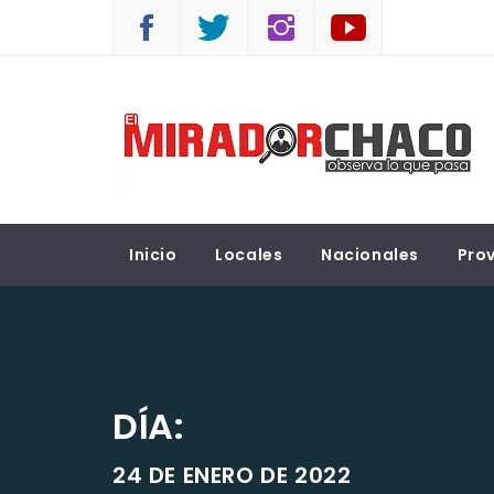
Saltar
al
contenido
EL MIRADOR CHACO
Observá lo que pasa
Inicio
Locales
Nacionales
Prov
DÍA:
24 DE ENERO DE 2022