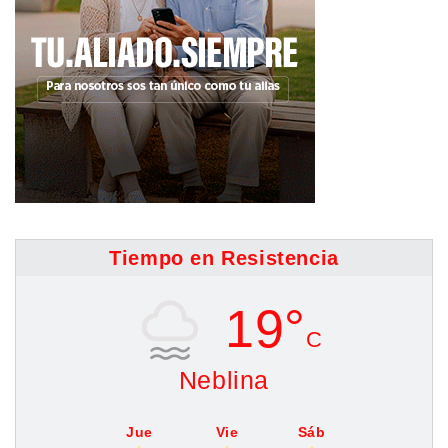
Tiempo en Resistencia
19°
C
Neblina
Jue
Vie
Sáb