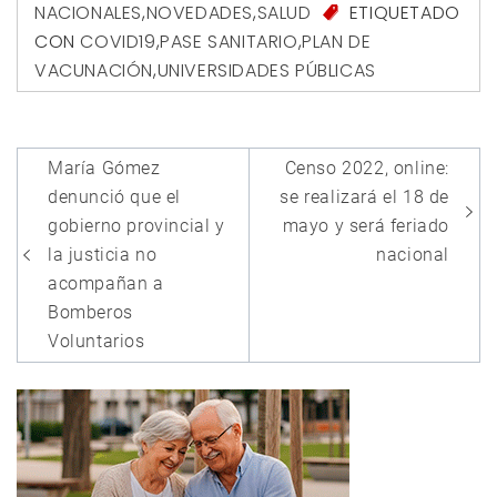
NACIONALES
,
NOVEDADES
,
SALUD
ETIQUETADO
CON
COVID19
,
PASE SANITARIO
,
PLAN DE
VACUNACIÓN
,
UNIVERSIDADES PÚBLICAS
Navegación
María Gómez
Censo 2022, online:
de
denunció que el
se realizará el 18 de
entradas
gobierno provincial y
mayo y será feriado
la justicia no
nacional
acompañan a
Bomberos
Voluntarios