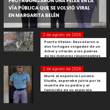
PROTAGONIZARON UNA PELEA EN LA
VÍA PÚBLICA QUE SE VOLVIÓ VIRAL
EN MARGARITA BELÉN
2 de agosto de 2026
Puerto Vilelas: Rescataron a
dos tortugas colgadas de un
árbol y citarán a los padres
de los menores responsables
2 de agosto de 2026
Murió el expolicía Luciano
Etudie, esperaba juicio por la
muerte de su padre y el
femicidio de su expareja