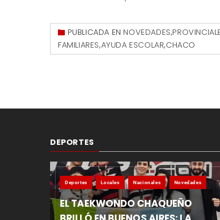
PUBLICADA EN
NOVEDADES
,
PROVINCIAL
FAMILIARES
,
AYUDA ESCOLAR
,
CHACO
DEPORTES
Deportes
Locales
Nacionales
Novedades
EL TAEKWONDO CHAQUEÑO
BRILLÓ EN BUENOS AIRES: LA