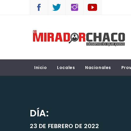
Saltar
al
contenido
EL MIRADOR CHACO
Observá lo que pasa
Inicio
Locales
Nacionales
Prov
DÍA:
23 DE FEBRERO DE 2022