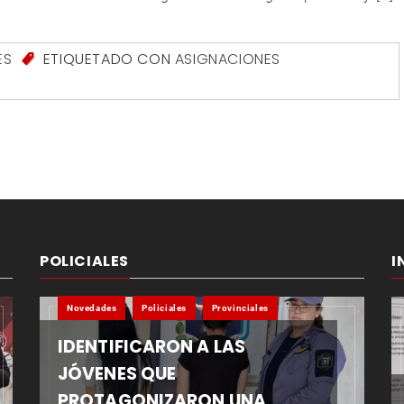
ES
ETIQUETADO CON
ASIGNACIONES
POLICIALES
I
Novedades
Policiales
Provinciales
IDENTIFICARON A LAS
JÓVENES QUE
PROTAGONIZARON UNA