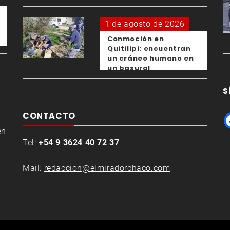
1 de agosto de 2026
Conmoción en
Quitilipi: encuentran
un cráneo humano en
un basural
S
CONTACTO
en
Tel:
+54 9 3624 40 72 37
Mail:
redaccion@elmiradorchaco.com