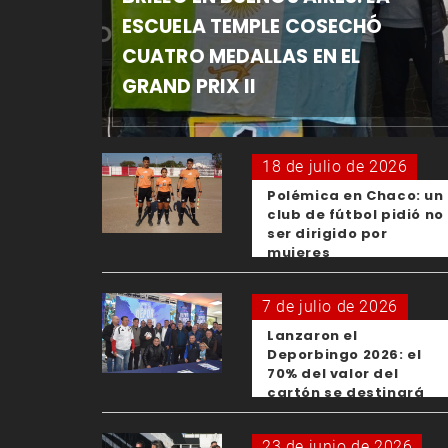
ESCUELA TEMPLE COSECHÓ
CUATRO MEDALLAS EN EL
GRAND PRIX II
18 de julio de 2026
Polémica en Chaco: un
club de fútbol pidió no
ser dirigido por
mujeres
7 de julio de 2026
Lanzaron el
Deporbingo 2026: el
70% del valor del
cartón se destinará
para los clubes
23 de junio de 2026