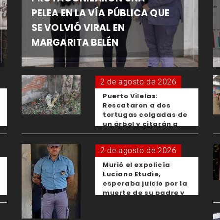
PELEA EN LA VÍA PÚBLICA QUE
SE VOLVIÓ VIRAL EN
MARGARITA BELÉN
2 de agosto de 2026
Puerto Vilelas:
Rescataron a dos
tortugas colgadas de
un árbol y citarán a
los padres de los
menores responsables
2 de agosto de 2026
Murió el expolicía
Luciano Etudie,
esperaba juicio por la
muerte de su padre y
el femicidio de su
expareja