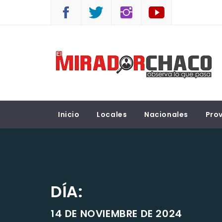
Saltar
al
contenido
EL MIRADOR CHACO
Observá lo que pasa
Inicio
Locales
Nacionales
Prov
DÍA:
14 DE NOVIEMBRE DE 2024