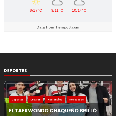
8/17°C
9/11°C
10/14°C
Data from
Tiempo3.com
DEPORTES
Deportes
Locales
Nacionales
Novedades
EL TAEKWONDO CHAQUEÑO BRILLÓ