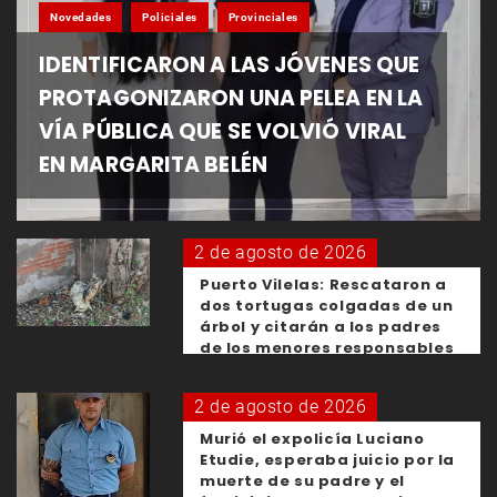
Novedades
Policiales
Provinciales
IDENTIFICARON A LAS JÓVENES QUE
PROTAGONIZARON UNA PELEA EN LA
VÍA PÚBLICA QUE SE VOLVIÓ VIRAL
EN MARGARITA BELÉN
2 de agosto de 2026
Puerto Vilelas: Rescataron a
dos tortugas colgadas de un
árbol y citarán a los padres
de los menores responsables
2 de agosto de 2026
Murió el expolicía Luciano
Etudie, esperaba juicio por la
muerte de su padre y el