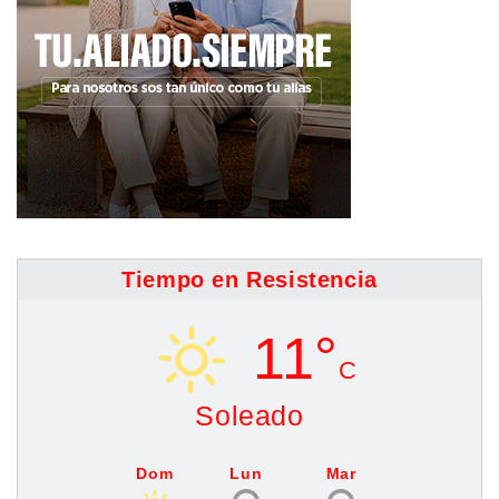
Tiempo en Resistencia
11°
C
Soleado
Dom
Lun
Mar