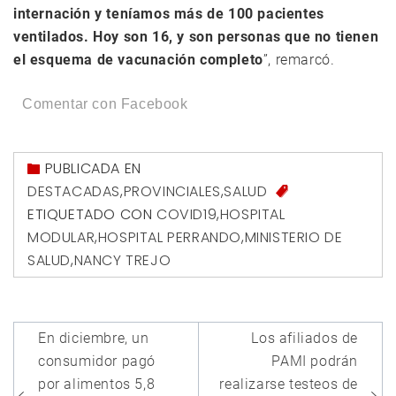
internación y teníamos más de 100 pacientes
ventilados. Hoy son 16, y son personas que no tienen
el esquema de vacunación completo
”, remarcó.
Comentar con Facebook
PUBLICADA EN
DESTACADAS
,
PROVINCIALES
,
SALUD
ETIQUETADO CON
COVID19
,
HOSPITAL
MODULAR
,
HOSPITAL PERRANDO
,
MINISTERIO DE
SALUD
,
NANCY TREJO
Navegación
En diciembre, un
Los afiliados de
de
consumidor pagó
PAMI podrán
entradas
por alimentos 5,8
realizarse testeos de