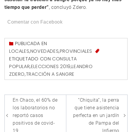
tiempo que perder”
, concluyó Zdero.
Comentar con Facebook
PUBLICADA EN
LOCALES
,
NOVEDADES
,
PROVINCIALES
ETIQUETADO CON
CONSULTA
POPULAR
,
ELECCIONES 2019
,
LEANDRO
ZDERO
,
TRACCIÓN A SANGRE
Navegación
En Chaco, el 60% de
“Chiquita”, la perra
de
los laboratorios no
que tiene asistencia
entradas
reportó casos
perfecta en un jardín
positivos de covid-
de Pampa del
19
Infierno