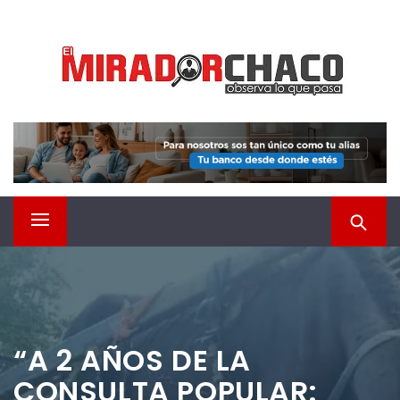
Saltar
EL MIRADOR CHACO
al
contenido
Observá lo que pasa
Menú
principal
“A 2 AÑOS DE LA
CONSULTA POPULAR: