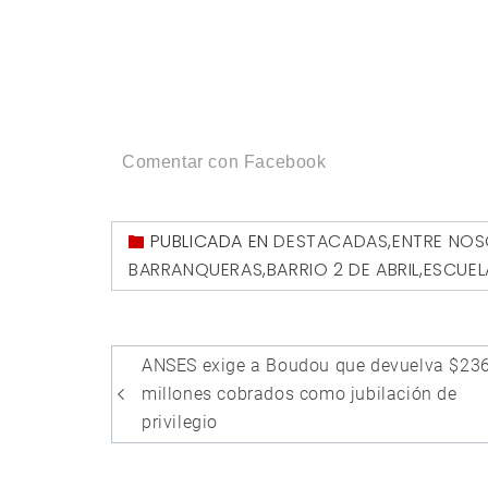
Comentar con Facebook
PUBLICADA EN
DESTACADAS
,
ENTRE NO
BARRANQUERAS
,
BARRIO 2 DE ABRIL
,
ESCUELA
Navegación
ANSES exige a Boudou que devuelva $23
de
millones cobrados como jubilación de
entradas
privilegio