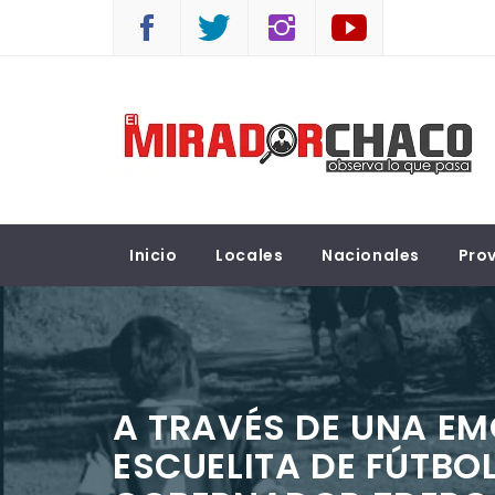
Saltar
al
contenido
EL MIRADOR CHACO
Observá lo que pasa
Inicio
Locales
Nacionales
Prov
A TRAVÉS DE UNA EM
ESCUELITA DE FÚTBOL