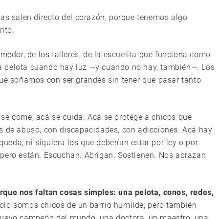
tas salen directo del corazón, porque tenemos algo
rito.
omedor, de los talleres, de la escuelita que funciona como
a pelota cuando hay luz —y cuando no hay, también—. Los
que soñamos con ser grandes sin tener que pasar tanto
se come, acá se cuida. Acá se protege a chicos que
as de abuso, con discapacidades, con adicciones. Acá hay
eda, ni siquiera los que deberían estar por ley o por
 pero están. Escuchan. Abrigan. Sostienen. Nos abrazan
rque nos faltan cosas simples: una pelota, conos, redes,
lo somos chicos de un barrio humilde, pero también
 nuevo campeón del mundo, una doctora, un maestro, una