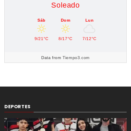
Soleado
Sáb
Dom
Lun
9/21°C
8/17°C
7/12°C
Data from
Tiempo3.com
DEPORTES