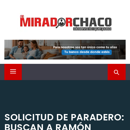
Saltar
EL MIRADOR CHACO
al
contenido
Observá lo que pasa
Menú
principal
SOLICITUD DE PARADERO:
BUSCAN A RAMÓN