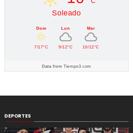
C
Soleado
Dom
Lun
Mar
7/17°C
9/12°C
10/12°C
Data from
Tiempo3.com
DEPORTES