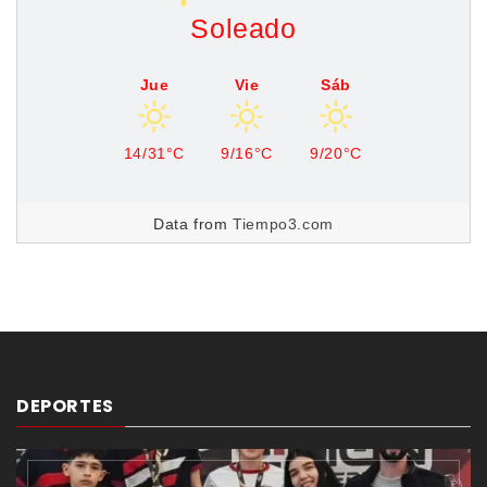
Soleado
Jue
Vie
Sáb
14/31°C
9/16°C
9/20°C
Data from
Tiempo3.com
DEPORTES