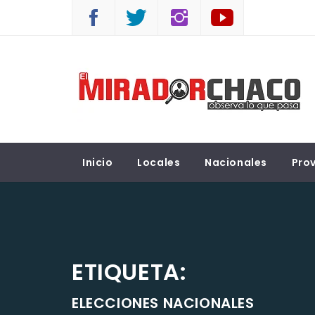
Saltar
al
contenido
EL MIRADOR CHACO
Observá lo que pasa
Inicio
Locales
Nacionales
Prov
ETIQUETA:
ELECCIONES NACIONALES