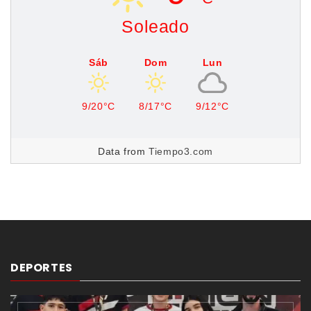
Soleado
Sáb
Dom
Lun
9/20°C
8/17°C
9/12°C
Data from
Tiempo3.com
DEPORTES