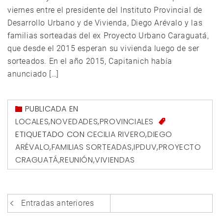
viernes entre el presidente del Instituto Provincial de
Desarrollo Urbano y de Vivienda, Diego Arévalo y las
familias sorteadas del ex Proyecto Urbano Caraguatá,
que desde el 2015 esperan su vivienda luego de ser
sorteados. En el año 2015, Capitanich había
anunciado […]
PUBLICADA EN
LOCALES
,
NOVEDADES
,
PROVINCIALES
ETIQUETADO CON
CECILIA RIVERO
,
DIEGO
ARÉVALO
,
FAMILIAS SORTEADAS
,
IPDUV
,
PROYECTO
CRAGUATÁ
,
REUNIÓN
,
VIVIENDAS
Navegación
Entradas anteriores
de