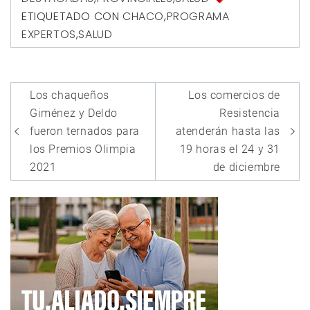
ETIQUETADO CON
CHACO
,
PROGRAMA
EXPERTOS
,
SALUD
Navegación
Los chaqueños
Los comercios de
de
Giménez y Deldo
Resistencia
entradas
fueron ternados para
atenderán hasta las
los Premios Olimpia
19 horas el 24 y 31
2021
de diciembre