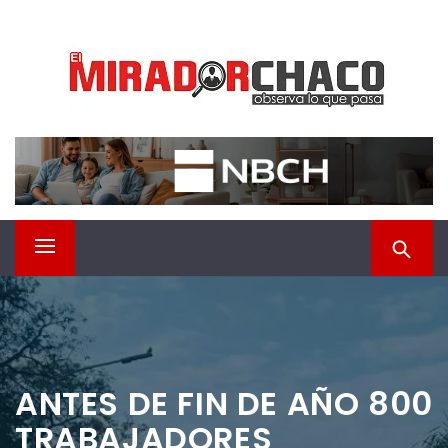
Saltar
EL MIRADOR CHACO
al
contenido
Observá lo que pasa
Menú
principal
ANTES DE FIN DE AÑO 800
TRABAJADORES