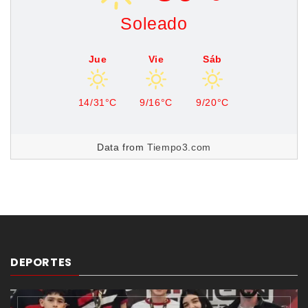
Soleado
Jue
Vie
Sáb
14/31°C
9/16°C
9/20°C
Data from
Tiempo3.com
DEPORTES