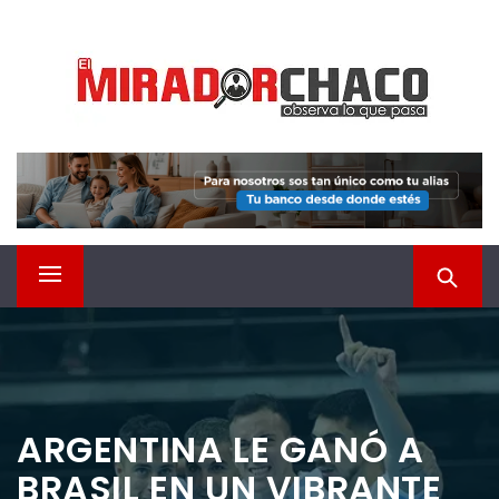
Saltar
EL MIRADOR CHACO
al
contenido
Observá lo que pasa
Menú
principal
ARGENTINA LE GANÓ A
BRASIL EN UN VIBRANTE