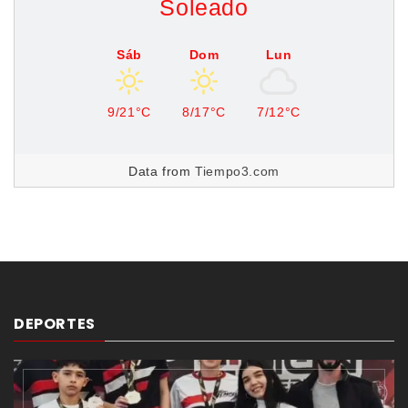
Soleado
Sáb
Dom
Lun
9/21°C
8/17°C
7/12°C
Data from
Tiempo3.com
DEPORTES