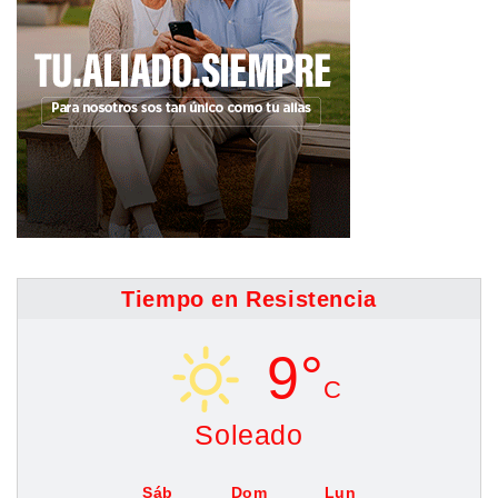
Tiempo en Resistencia
9°
C
Soleado
Sáb
Dom
Lun