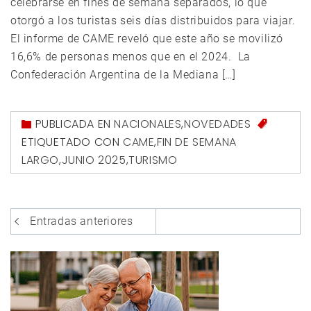
celebrarse en fines de semana separados, lo que
otorgó a los turistas seis días distribuidos para viajar.
El informe de CAME reveló que este año se movilizó
16,6% de personas menos que en el 2024. La
Confederación Argentina de la Mediana […]
PUBLICADA EN
NACIONALES
,
NOVEDADES
ETIQUETADO CON
CAME
,
FIN DE SEMANA
LARGO
,
JUNIO 2025
,
TURISMO
Navegación
Entradas anteriores
de
entradas