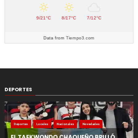
9/21°C
8/17°C
7/12°C
Data from
Tiempo3.com
DEPORTES
Deportes
Locales
Nacionales
Novedades
EL TAEKWONDO CHAQUEÑO BRILLÓ