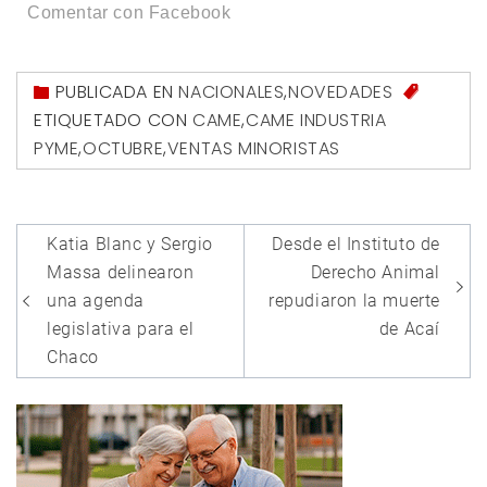
Comentar con Facebook
PUBLICADA EN
NACIONALES
,
NOVEDADES
ETIQUETADO CON
CAME
,
CAME INDUSTRIA
PYME
,
OCTUBRE
,
VENTAS MINORISTAS
Navegación
Katia Blanc y Sergio
Desde el Instituto de
de
Massa delinearon
Derecho Animal
entradas
una agenda
repudiaron la muerte
legislativa para el
de Acaí
Chaco