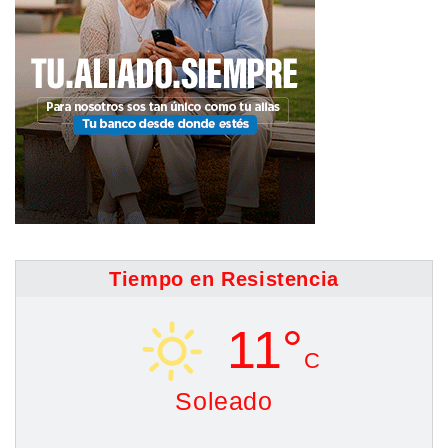
Tiempo en Resistencia
11°
C
Soleado