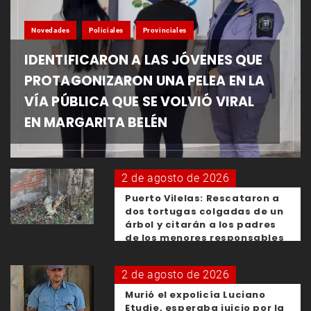
Novedades
Policiales
Provinciales
IDENTIFICARON A LAS JÓVENES QUE
PROTAGONIZARON UNA PELEA EN LA
VÍA PÚBLICA QUE SE VOLVIÓ VIRAL
EN MARGARITA BELÉN
2 de agosto de 2026
Puerto Vilelas: Rescataron a
dos tortugas colgadas de un
árbol y citarán a los padres
de los menores responsables
2 de agosto de 2026
Murió el expolicía Luciano
Etudie, esperaba juicio por la