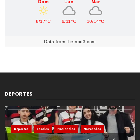
Dom
Lun
Mar
8/17°C
9/11°C
10/14°C
Data from
Tiempo3.com
DEPORTES
Deportes
Locales
Nacionales
Novedades