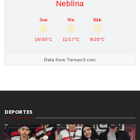
Neblina
Jue
Vie
Sáb
16/30°C
11/17°C
9/20°C
Data from
Tiempo3.com
DEPORTES