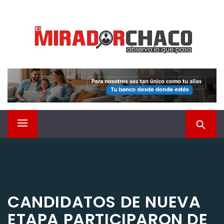
Saltar
EL MIRADOR CHACO
al
contenido
Observá lo que pasa
Menú
principal
CANDIDATOS DE NUEVA
ETAPA PARTICIPARON DE