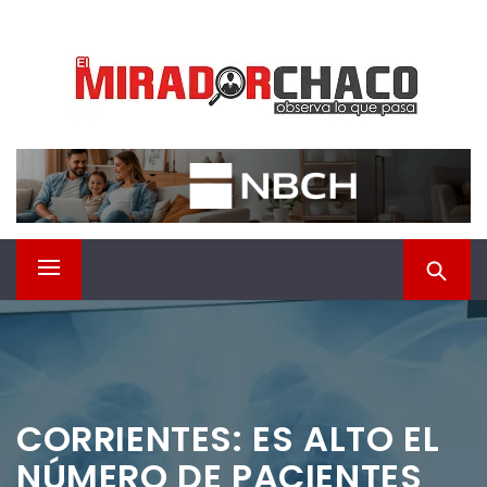
Saltar
EL MIRADOR CHACO
al
contenido
Observá lo que pasa
Menú
principal
CORRIENTES: ES ALTO EL
NÚMERO DE PACIENTES