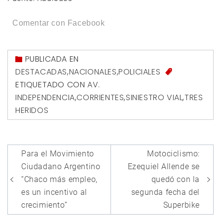
Comentar con Facebook
PUBLICADA EN
DESTACADAS
,
NACIONALES
,
POLICIALES
ETIQUETADO CON
AV.
INDEPENDENCIA
,
CORRIENTES
,
SINIESTRO VIAL
,
TRES
HERIDOS
Navegación
Para el Movimiento
Motociclismo:
de
Ciudadano Argentino
Ezequiel Allende se
entradas
“Chaco más empleo,
quedó con la
es un incentivo al
segunda fecha del
crecimiento”
Superbike