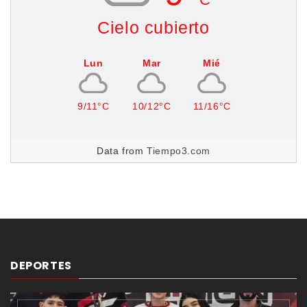
Cielo cubierto
Lun
Mar
Mié
9/11°C
10/12°C
11/16°C
Data from
Tiempo3.com
DEPORTES