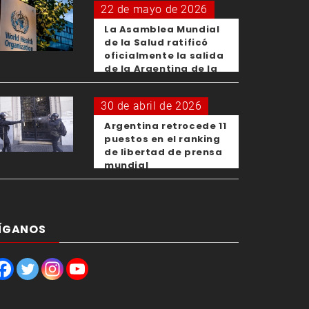
22 de mayo de 2026
La Asamblea Mundial
de la Salud ratificó
oficialmente la salida
de la Argentina de la
OMS
30 de abril de 2026
Argentina retrocede 11
puestos en el ranking
de libertad de prensa
mundial
ÍGANOS