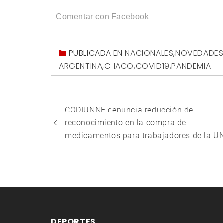
Comentar con Facebook
PUBLICADA EN
NACIONALES
,
NOVEDADE
ARGENTINA
,
CHACO
,
COVID19
,
PANDEMIA
Navegación
CODIUNNE denuncia reducción de
de
reconocimiento en la compra de
entradas
medicamentos para trabajadores de la U
DEPORTES