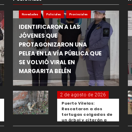
Novedades
Policiales
Provinciales
IDENTIFICARON A LAS
JÓVENES QUE
PROTAGONIZARON UNA
PELEA EN LA VÍA PÚBLICA QUE
SE VOLVIÓ VIRAL EN
MARGARITA BELÉN
2 de agosto de 2026
Puerto Vilelas:
Rescataron a dos
tortugas colgadas de
un árbol y citarán a
los padres de los
menores responsables