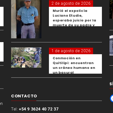
2 de agosto de 2026
Murió el expolicía
Luciano Etudie,
esperaba juicio por la
muerte de su padre y
el femicidio de su
expareja
1 de agosto de 2026
Conmoción en
Quitilipi: encuentran
un cráneo humano en
un basural
S
CONTACTO
en
Tel:
+54 9 3624 40 72 37