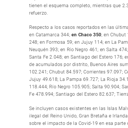
tienen el esquema completo, mientras que 2.3
refuerzo.
Respecto a los casos reportados en las últim
en Catamarca 344;
en Chaco 350
; en Chubut 
248; en Formosa 59; en Jujuy 114; en La Pam
Neuquén 393; en Río Negro 461; en Salta 474;
Santa Fe 2.048; en Santiago del Estero 176; 
de acumulados por distrito, Buenos Aires s
102.241; Chubut 84.597; Corrientes 97.097; 
Jujuy 49.618; La Pampa 69.727; La Rioja 34
118.444; Río Negro 105.905; Salta 90.904; Sa
Fe 478.994; Santiago del Estero 82.637; Tie
Se incluyen casos existentes en las Islas Ma
ilegal del Reino Unido, Gran Bretaña e Irland
sobre el impacto de la Covid-19 en esa parte de