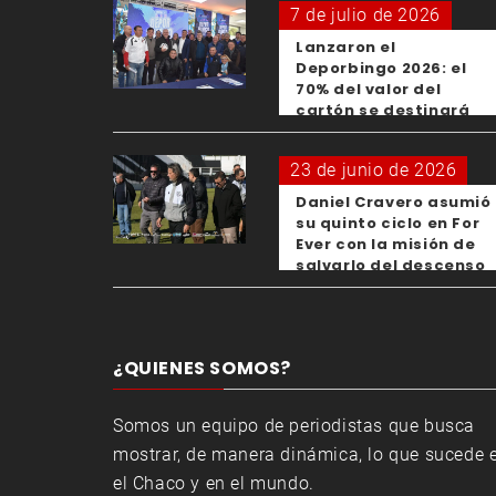
7 de julio de 2026
Lanzaron el
Deporbingo 2026: el
70% del valor del
cartón se destinará
para los clubes
23 de junio de 2026
Daniel Cravero asumió
su quinto ciclo en For
Ever con la misión de
salvarlo del descenso
¿QUIENES SOMOS?
Somos un equipo de periodistas que busca
mostrar, de manera dinámica, lo que sucede 
el Chaco y en el mundo.