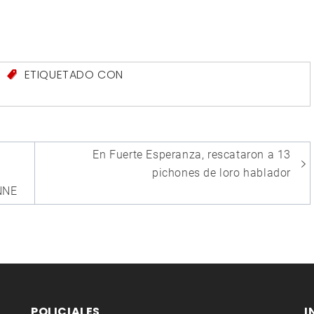
S
ETIQUETADO CON
En Fuerte Esperanza, rescataron a 13
pichones de loro hablador
NNE
POLICIALES
I