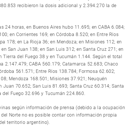
80.853 recibieron la dosis adicional y 2.394.270 la de
as 24 horas, en Buenos Aires hubo 11.695; en CABA 6.084;
100; en Corrientes 169; en Córdoba 8.520; en Entre Ríos
pa 178; en La Rioja 36; en Mendoza; en Misiones 112; en
 en San Juan 138; en San Luis 312; en Santa Cruz 271; en
en Tierra del Fuego 38 y en Tucumán 1.144. Según el total
uma 2.147.479; CABA 560.179; Catamarca 52.683; Chaco
Córdoba 561.571; Entre Ríos 138.784; Formosa 62.602;
.108; Mendoza 168.501; Misiones 37.921; Neuquén
n Juan 70.652; San Luis 81.693; Santa Cruz 60.314; Santa
rra del Fuego 32.696 y Tucumán 224.860.
lvinas según información de prensa (debido a la ocupación
a del Norte no es posible contar con información propia
l territorio argentino).