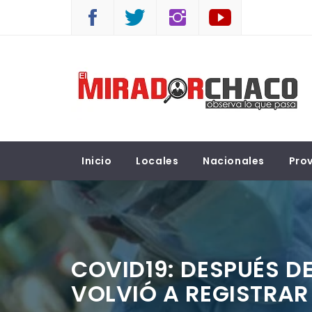
Saltar
al
contenido
EL MIRADOR CHACO
Observá lo que pasa
Inicio
Locales
Nacionales
Prov
COVID19: DESPUÉS DE
VOLVIÓ A REGISTRAR