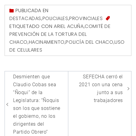
PUBLICADA EN
DESTACADAS
,
POLICIALES
,
PROVINCIALES
ETIQUETADO CON
ARIEL ACUÑA
,
COMITÉ DE
PREVENCIÓN DE LA TORTURA DEL
CHACO
,
HACINAMIENTO
,
POLICÍA DEL CHACO
,
USO
DE CELULARES
Navegación
Desmienten que
SEFECHA cerró el
de
Claudio Cobas sea
2021 con una cena
entradas
“Ñoqui” de la
junto a sus
Legislatura: “Ñoquis
trabajadores
son los que sostiene
el gobierno, no los
dirigentes del
Partido Obrero”