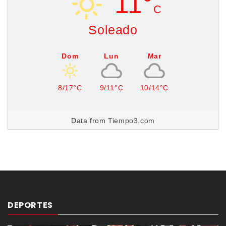
11°
C
Soleado
Dom
Lun
Mar
8/17°C
9/11°C
10/14°C
Data from
Tiempo3.com
DEPORTES