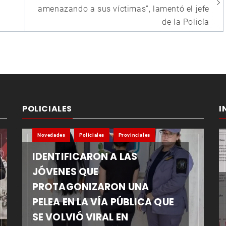
amenazando a sus víctimas”, lamentó el jefe
de la Policía
POLICIALES
I
Novedades
Policiales
Provinciales
IDENTIFICARON A LAS
JÓVENES QUE
PROTAGONIZARON UNA
PELEA EN LA VÍA PÚBLICA QUE
SE VOLVIÓ VIRAL EN