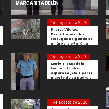
MARGARITA BELÉN
2 de agosto de 2026
Puerto Vilelas:
Rescataron a dos
tortugas colgadas de
un árbol y citarán a
los padres de los
menores responsables
2 de agosto de 2026
Murió el expolicía
Luciano Etudie,
esperaba juicio por la
muerte de su padre y
el femicidio de su
expareja
1 de agosto de 2026