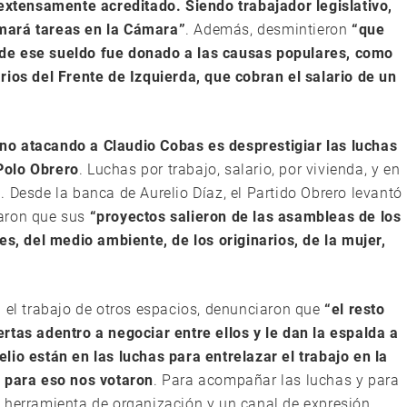
 extensamente acreditado. Siendo trabajador legislativo,
mará tareas en la Cámara”
. Además, desmintieron
“que
de ese sueldo fue donado a las causas populares, como
rios del Frente de Izquierda, que cobran el salario de un
rno atacando a Claudio Cobas es desprestigiar las luchas
 Polo Obrero
. Luchas por trabajo, salario, por vivienda, y en
 Desde la banca de Aurelio Díaz, el Partido Obrero levantó
daron que sus
“proyectos salieron de las asambleas de los
es, del medio ambiente, de los originarios, de la mujer,
n el trabajo de otros espacios, denunciaron que
“el resto
rtas adentro a negociar entre ellos y le dan la espalda a
lio están en las luchas para entrelazar el trabajo en la
, para eso nos votaron
. Para acompañar las luchas y para
 herramienta de organización y un canal de expresión,