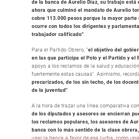
de la banca de Aurelio Díaz, su trabajo está
ahora que culminó el mandato de Aurelio to
cobre 113.000 pesos porque la mayor parte 
ocurre con todos los dirigentes y parlamenta
trabajador calificado”
.
Para el Partido Obrero, “
el objetivo del gobie
en las que participa el Polo y el Partido y el
apoyo a los reclamos de la salud y educación.
fuertemente estas causas”. Asimismo, recor
precarizados, de los sin techo, de los docent
de la juventud”
.
A la hora de trazar una línea comparativa co
de los diputados y asesores se encierran pue
los reclamos populares, los asesores de Aure
banca con lo más sentido de la clase obrera
usar la banca a favor de esa lucha, como una