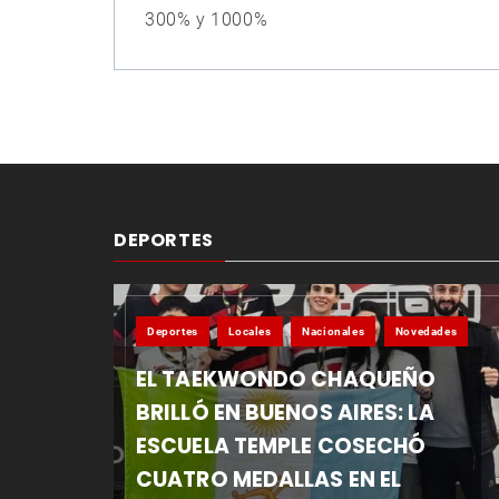
entradas
300% y 1000%
DEPORTES
Deportes
Locales
Nacionales
Novedades
EL TAEKWONDO CHAQUEÑO
BRILLÓ EN BUENOS AIRES: LA
ESCUELA TEMPLE COSECHÓ
CUATRO MEDALLAS EN EL