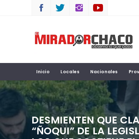
Saltar
al
contenido
EL MIRADOR CHACO
Observá lo que pasa
Inicio
Locales
Nacionales
Prov
DESMIENTEN QUE CL
“ÑOQUI” DE LA LEGI