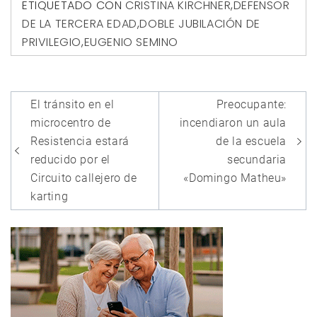
ETIQUETADO CON
CRISTINA KIRCHNER
,
DEFENSOR
DE LA TERCERA EDAD
,
DOBLE JUBILACIÓN DE
PRIVILEGIO
,
EUGENIO SEMINO
Navegación
El tránsito en el
Preocupante:
de
microcentro de
incendiaron un aula
entradas
Resistencia estará
de la escuela
reducido por el
secundaria
Circuito callejero de
«Domingo Matheu»
karting