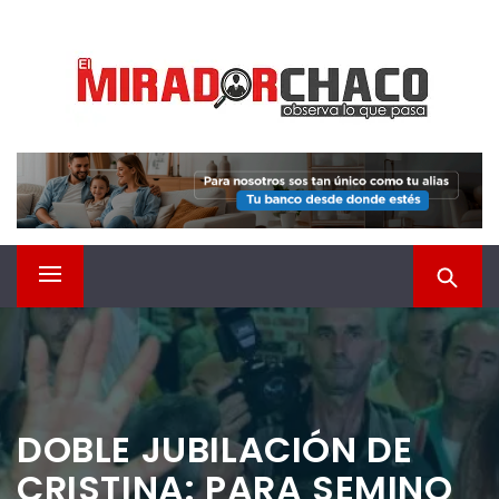
Saltar
EL MIRADOR CHACO
al
contenido
Observá lo que pasa
Menú
principal
DOBLE JUBILACIÓN DE
CRISTINA: PARA SEMINO