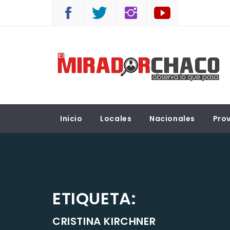
Saltar
al
contenido
EL MIRADOR CHACO
Observá lo que pasa
Inicio
Locales
Nacionales
Prov
ETIQUETA:
CRISTINA KIRCHNER