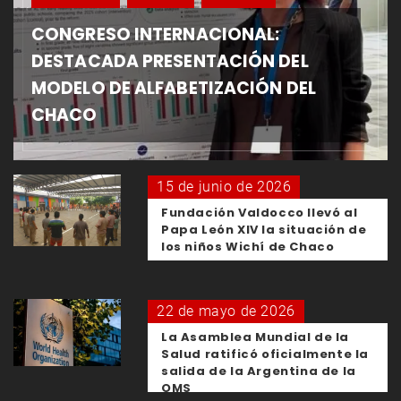
CONGRESO INTERNACIONAL:
DESTACADA PRESENTACIÓN DEL
MODELO DE ALFABETIZACIÓN DEL
CHACO
15 de junio de 2026
Fundación Valdocco llevó al
Papa León XIV la situación de
los niños Wichí de Chaco
22 de mayo de 2026
La Asamblea Mundial de la
Salud ratificó oficialmente la
salida de la Argentina de la
OMS