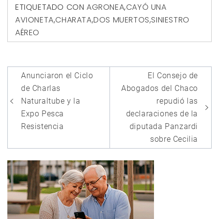
ETIQUETADO CON
AGRONEA
,
CAYÓ UNA
AVIONETA
,
CHARATA
,
DOS MUERTOS
,
SINIESTRO
AÉREO
Navegación
Anunciaron el Ciclo
El Consejo de
de
de Charlas
Abogados del Chaco
entradas
Naturaltube y la
repudió las
Expo Pesca
declaraciones de la
Resistencia
diputada Panzardi
sobre Cecilia