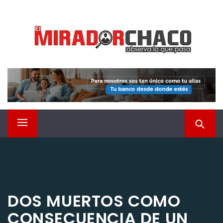
Saltar
EL MIRADOR CHACO
al
contenido
Observá lo que pasa
Menú
principal
DOS MUERTOS COMO
CONSECUENCIA DE UN