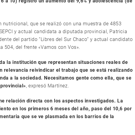
 6 a 10) registró un aumento del 9,6% y adolescencia (de
ón nutricional, que se realizó con una muestra de 4853
ISEPCI y actual candidata a diputada provincial, Patricia
nte del partido “Libres del Sur Chaco” y actual candidato
ta 504, del frente «Vamos con Vos».
da la institución que representan situaciones reales de
relevancia reivindicar el trabajo que se está realizando
rinda a la sociedad. Necesitamos gente como ella, que se
provincial»
, expresó Martínez.
ene relación directa con los aspectos investigados. La
iento en los primeros 6 meses del año, paso del 10,6 por
limentaria que se ve plasmada en los barrios de la