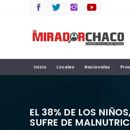
Saltar
al
contenido
EL MIRADOR CHACO
Observá lo que pasa
Inicio
Locales
Nacionales
Prov
EL 38% DE LOS NIÑO
SUFRE DE MALNUTRIC