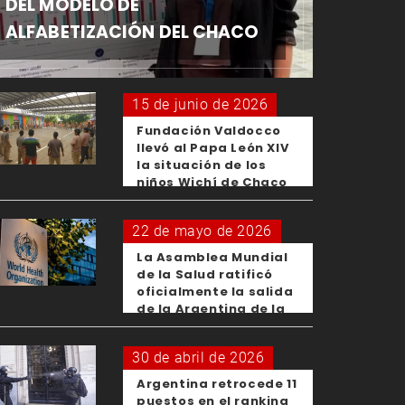
DEL MODELO DE
ALFABETIZACIÓN DEL CHACO
15 de junio de 2026
Fundación Valdocco
llevó al Papa León XIV
la situación de los
niños Wichí de Chaco
22 de mayo de 2026
La Asamblea Mundial
de la Salud ratificó
oficialmente la salida
de la Argentina de la
OMS
30 de abril de 2026
Argentina retrocede 11
puestos en el ranking