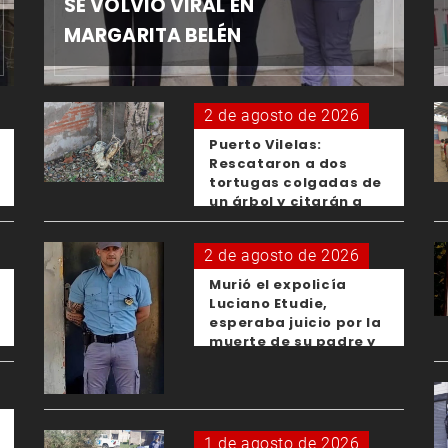
SE VOLVIÓ VIRAL EN
MARGARITA BELÉN
2 de agosto de 2026
Puerto Vilelas:
Rescataron a dos
tortugas colgadas de
un árbol y citarán a
los padres de los
menores responsables
2 de agosto de 2026
Murió el expolicía
Luciano Etudie,
esperaba juicio por la
muerte de su padre y
el femicidio de su
expareja
1 de agosto de 2026