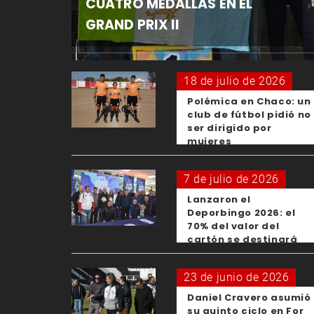
CUATRO MEDALLAS EN EL
GRAND PRIX II
18 de julio de 2026
Polémica en Chaco: un
club de fútbol pidió no
ser dirigido por
mujeres
7 de julio de 2026
Lanzaron el
Deporbingo 2026: el
70% del valor del
cartón se destinará
para los clubes
23 de junio de 2026
Daniel Cravero asumió
su quinto ciclo en For