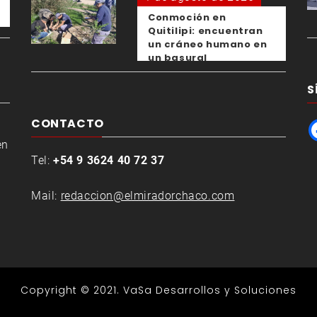
Conmoción en
Quitilipi: encuentran
un cráneo humano en
un basural
S
CONTACTO
en
Tel:
+54 9 3624 40 72 37
Mail:
redaccion@elmiradorchaco.com
Copyright © 2021.
VaSa Desarrollos y Soluciones