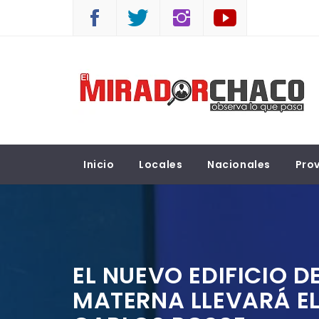
Saltar
al
contenido
EL MIRADOR CHACO
Observá lo que pasa
Inicio
Locales
Nacionales
Prov
EL NUEVO EDIFICIO D
MATERNA LLEVARÁ EL