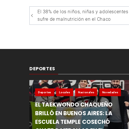
Navegación
El 38% de los niños, niñas y adolescentes
de
sufre de malnutrición en el Chaco
entradas
DEPORTES
Deportes
Locales
Nacionales
Novedades
EL TAEKWONDO CHAQUEÑO
BRILLÓ EN BUENOS AIRES: LA
ESCUELA TEMPLE COSECHÓ