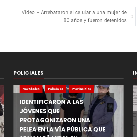
Video – Arrebataron el celular a una mujer de
80 años y fueron detenidos
POLICIALES
I
Novedades
Policiales
Provinciales
IDENTIFICARON A LAS
JÓVENES QUE
PROTAGONIZARON UNA
PELEA EN LA VÍA PÚBLICA QUE