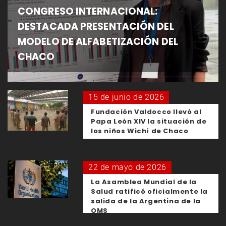
CONGRESO INTERNACIONAL:
DESTACADA PRESENTACIÓN DEL
MODELO DE ALFABETIZACIÓN DEL
CHACO
15 de junio de 2026
Fundación Valdocco llevó al
Papa León XIV la situación de
los niños Wichí de Chaco
22 de mayo de 2026
La Asamblea Mundial de la
Salud ratificó oficialmente la
salida de la Argentina de la
OMS