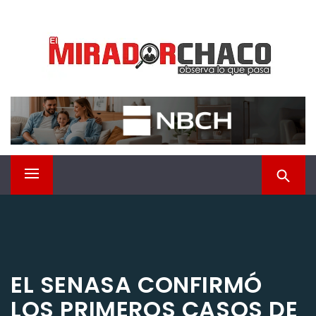
Saltar
EL MIRADOR CHACO
al
contenido
Observá lo que pasa
Menú
principal
EL SENASA CONFIRMÓ
LOS PRIMEROS CASOS DE