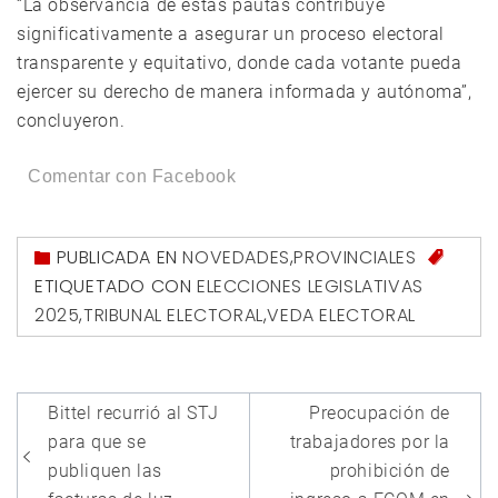
“La observancia de estas pautas contribuye
significativamente a asegurar un proceso electoral
transparente y equitativo, donde cada votante pueda
ejercer su derecho de manera informada y autónoma”,
concluyeron.
Comentar con Facebook
PUBLICADA EN
NOVEDADES
,
PROVINCIALES
ETIQUETADO CON
ELECCIONES LEGISLATIVAS
2025
,
TRIBUNAL ELECTORAL
,
VEDA ELECTORAL
Navegación
Bittel recurrió al STJ
Preocupación de
de
para que se
trabajadores por la
entradas
publiquen las
prohibición de