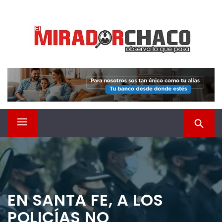
Saltar
EL MIRADOR CHACO
al
contenido
Observá lo que pasa
Menú
principal
EN SANTA FE, A LOS
POLICÍAS NO