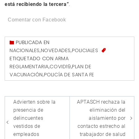
está recibiendo la tercera”
.
Comentar con Facebook
PUBLICADA EN
NACIONALES
,
NOVEDADES
,
POLICIALES
ETIQUETADO CON
ARMA
REGLAMENTARIA
,
COVID19
,
PLAN DE
VACUNACIÓN
,
POLICÍA DE SANTA FE
Navegación
Advierten sobre la
APTASCH rechaza la
de
presencia de
eliminación del
entradas
delincuentes
aislamiento por
vestidos de
contacto estrecho al
empleados
trabajador de salud