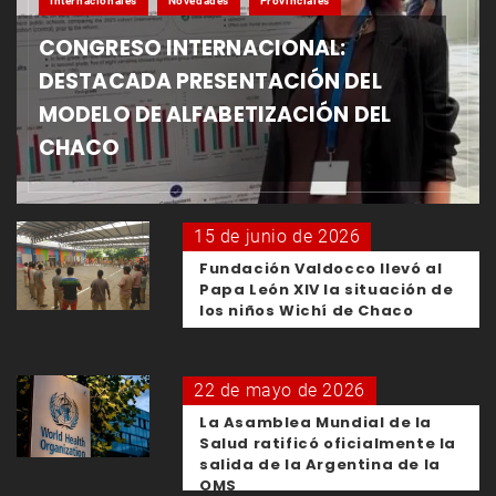
Internacionales
Novedades
Provinciales
CONGRESO INTERNACIONAL:
DESTACADA PRESENTACIÓN DEL
MODELO DE ALFABETIZACIÓN DEL
CHACO
15 de junio de 2026
Fundación Valdocco llevó al
Papa León XIV la situación de
los niños Wichí de Chaco
22 de mayo de 2026
La Asamblea Mundial de la
Salud ratificó oficialmente la
salida de la Argentina de la
OMS