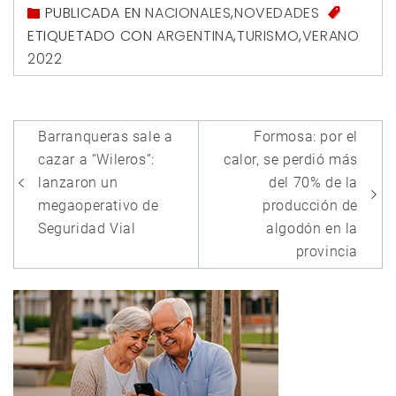
PUBLICADA EN
NACIONALES
,
NOVEDADES
ETIQUETADO CON
ARGENTINA
,
TURISMO
,
VERANO
2022
Navegación
Barranqueras sale a
Formosa: por el
de
cazar a “Wileros”:
calor, se perdió más
entradas
lanzaron un
del 70% de la
megaoperativo de
producción de
Seguridad Vial
algodón en la
provincia