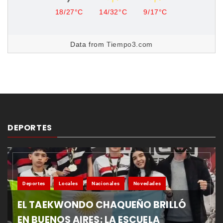
18/27°C
14/32°C
9/17°C
Data from
Tiempo3.com
DEPORTES
Deportes
Locales
Nacionales
Novedades
EL TAEKWONDO CHAQUEÑO BRILLÓ
EN BUENOS AIRES: LA ESCUELA