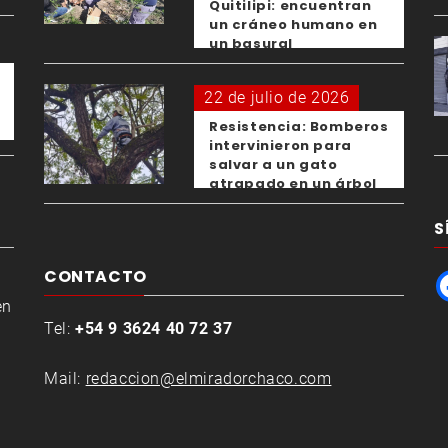
Quitilipi: encuentran
un cráneo humano en
un basural
22 de julio de 2026
Resistencia: Bomberos
intervinieron para
salvar a un gato
atrapado en un árbol
S
CONTACTO
en
Tel:
+54 9 3624 40 72 37
Mail:
redaccion@elmiradorchaco.com