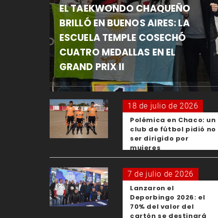
EL TAEKWONDO CHAQUEÑO
BRILLÓ EN BUENOS AIRES: LA
ESCUELA TEMPLE COSECHÓ
CUATRO MEDALLAS EN EL
GRAND PRIX II
18 de julio de 2026
Polémica en Chaco: un
club de fútbol pidió no
ser dirigido por
mujeres
7 de julio de 2026
Lanzaron el
Deporbingo 2026: el
70% del valor del
cartón se destinará