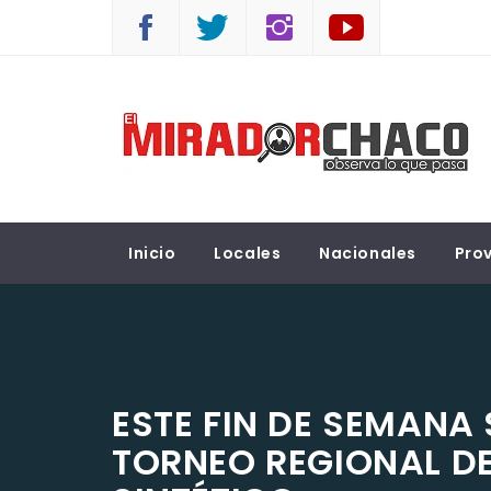
Saltar
al
contenido
EL MIRADOR CHACO
Observá lo que pasa
Inicio
Locales
Nacionales
Prov
ESTE FIN DE SEMANA 
TORNEO REGIONAL D