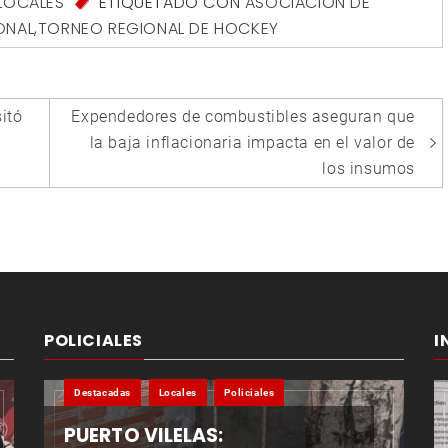
LOCALES
ETIQUETADO CON
ASOCIACIÓN DE
ONAL
,
TORNEO REGIONAL DE HOCKEY
itó
Expendedores de combustibles aseguran que
la baja inflacionaria impacta en el valor de
los insumos
POLICIALES
I
Destacadas
Locales
Policiales
PUERTO VILELAS: