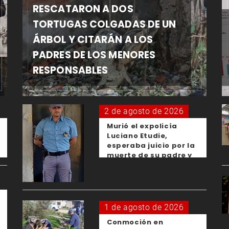
RESCATARON A DOS
TORTUGAS COLGADAS DE UN
ÁRBOL Y CITARÁN A LOS
PADRES DE LOS MENORES
RESPONSABLES
2 de agosto de 2026
Murió el expolicía
Luciano Etudie,
esperaba juicio por la
muerte de su padre y
el femicidio de su
expareja
1 de agosto de 2026
Conmoción en