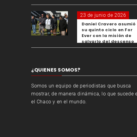
para los clubes
23 de junio de 2026
Daniel Cravero asumió
su quinto ciclo en For
Ever con la misión de
salvarlo del descenso
¿QUIENES SOMOS?
Somos un equipo de periodistas que busca
mostrar, de manera dinámica, lo que sucede 
el Chaco y en el mundo.