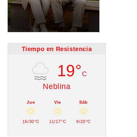
Tiempo en Resistencia
19°
C
Neblina
Jue
Vie
Sáb
16/30°C
11/17°C
9/20°C