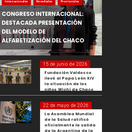
Internacionales
Novedades
Provinciales
CONGRESO INTERNACIONAL:
DESTACADA PRESENTACIÓN
DEL MODELO DE
ALFABETIZACIÓN DEL CHACO
15 de junio de 2026
Fundación Valdocco
llevó al Papa León XIV
la situación de los
niños Wichí de Chaco
22 de mayo de 2026
La Asamblea Mundial
de la Salud ratificó
oficialmente la salida
de la Argentina de la