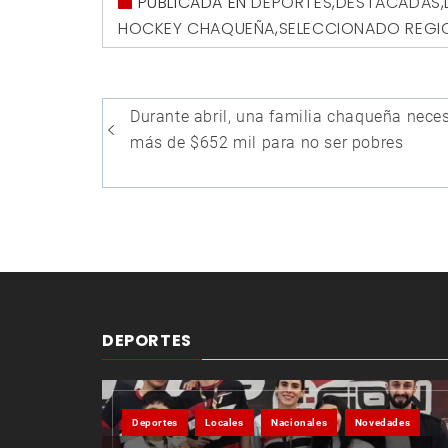
PUBLICADA EN
DEPORTES
,
DESTACADAS
,
HOCKEY CHAQUEÑA
,
SELECCIONADO REGI
Navegación
Durante abril, una familia chaqueña neces
de
más de $652 mil para no ser pobres
entradas
DEPORTES
Deportes
Locales
Nacionales
Novedades