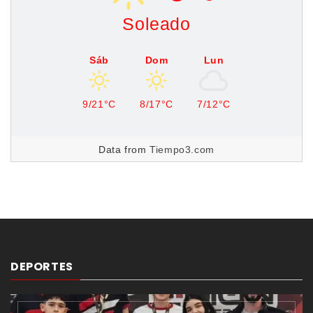
Soleado
Sáb
Dom
Lun
9/21°C
8/17°C
7/12°C
Data from
Tiempo3.com
DEPORTES