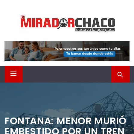
Saltar
EL MIRADOR CHACO
al
contenido
Observá lo que pasa
Menú
principal
FONTANA: MENOR MURIÓ
EMBESTIDO POR UN TREN