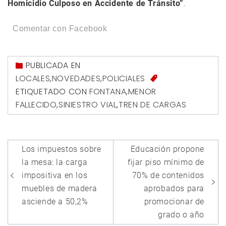
Homicidio Culposo en Accidente de Tránsito”
.
Comentar con Facebook
PUBLICADA EN
LOCALES
,
NOVEDADES
,
POLICIALES
ETIQUETADO CON
FONTANA
,
MENOR
FALLECIDO
,
SINIESTRO VIAL
,
TREN DE CARGAS
Navegación
Los impuestos sobre
Educación propone
de
la mesa: la carga
fijar piso mínimo de
entradas
impositiva en los
70% de contenidos
muebles de madera
aprobados para
asciende a 50,2%
promocionar de
grado o año