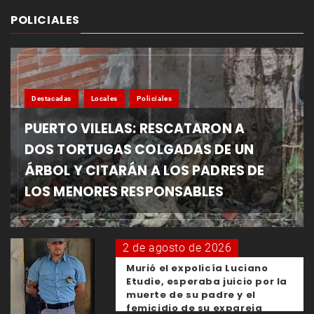
POLICIALES
Destacadas
Locales
Policiales
PUERTO VILELAS: RESCATARON A
DOS TORTUGAS COLGADAS DE UN
ÁRBOL Y CITARÁN A LOS PADRES DE
LOS MENORES RESPONSABLES
2 de agosto de 2026
Murió el expolicía Luciano
Etudie, esperaba juicio por la
muerte de su padre y el
femicidio de su expareja