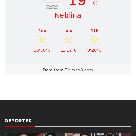
C
Neblina
Jue
Vie
Sáb
16/30°C
11/17°C
9/20°C
Data from
Tiempo3.com
DEPORTES