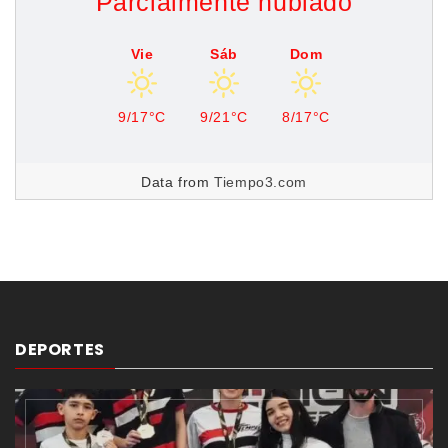
Parcialmente nublado
Vie
Sáb
Dom
9/17°C
9/21°C
8/17°C
Data from
Tiempo3.com
DEPORTES