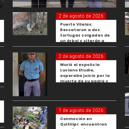
2 de agosto de 2026
Puerto Vilelas:
Rescataron a dos
tortugas colgadas de
un árbol y citarán a
los padres de los
menores responsables
2 de agosto de 2026
Murió el expolicía
Luciano Etudie,
esperaba juicio por la
muerte de su padre y
el femicidio de su
expareja
1 de agosto de 2026
Conmoción en
Quitilipi: encuentran