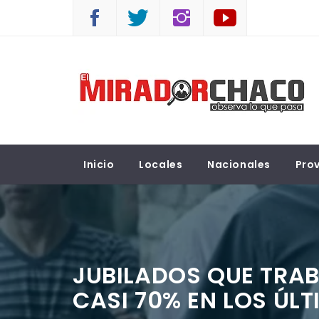
Saltar
al
contenido
EL MIRADOR CHACO
Observá lo que pasa
Inicio
Locales
Nacionales
Prov
JUBILADOS QUE TRA
CASI 70% EN LOS ÚL