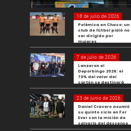
18 de julio de 2026
Polémica en Chaco: un
club de fútbol pidió no
ser dirigido por
mujeres
7 de julio de 2026
Lanzaron el
Deporbingo 2026: el
70% del valor del
cartón se destinará
para los clubes
23 de junio de 2026
Daniel Cravero asumió
su quinto ciclo en For
Ever con la misión de
salvarlo del descenso