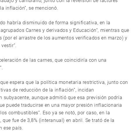
rabajo y cambiario, junto con la reversión de factores
la inflación”, se mencionó.
o habría disminuido de forma significativa, en la
os agrupados Carnes y derivados y Educación”, mientras que
tas (por el arrastre de los aumentos verificados en marzo) y
vestir”.
leración de las carnes, que coincidiría con una
”.
que espera que la política monetaria restrictiva, junto con
tivas de reducción de la inflación”, incidan
ón subyacente, aunque admitió que esa previsión podría
que puede traducirse en una mayor presión inflacionaria
 los combustibles”. Eso ya se notó, por caso, en la
 que fue de 3,8% (interanual) en abril. Se trató de la
n ese país.