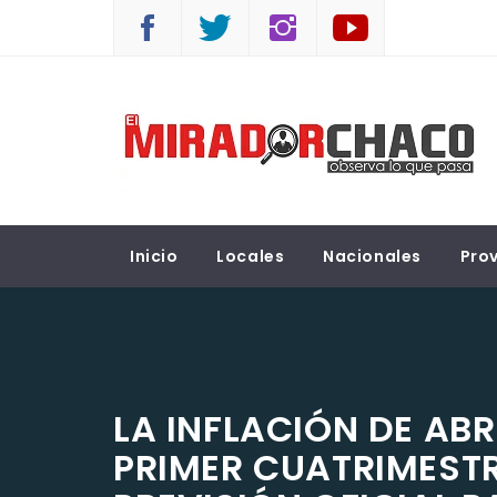
Saltar
al
contenido
EL MIRADOR CHACO
Observá lo que pasa
Inicio
Locales
Nacionales
Prov
LA INFLACIÓN DE ABRI
PRIMER CUATRIMESTR