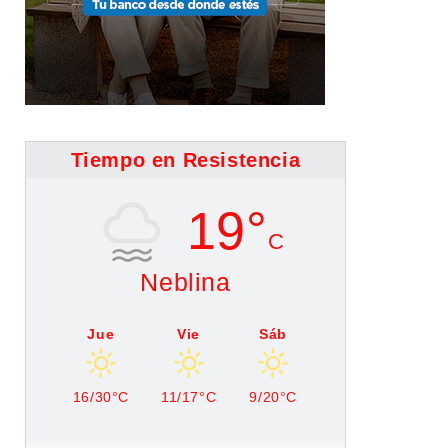
Tiempo en Resistencia
19°
C
Neblina
Jue
Vie
Sáb
16/30°C
11/17°C
9/20°C