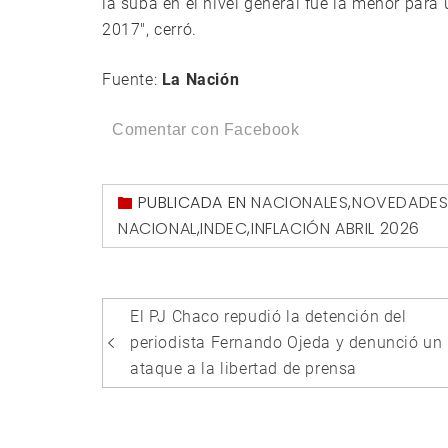
la suba en el nivel general fue la menor para
2017″, cerró.
Fuente:
La Nación
Comentar con Facebook
PUBLICADA EN
NACIONALES
,
NOVEDADE
NACIONAL
,
INDEC
,
INFLACIÓN ABRIL 2026
Navegación
El PJ Chaco repudió la detención del
de
periodista Fernando Ojeda y denunció un
entradas
ataque a la libertad de prensa