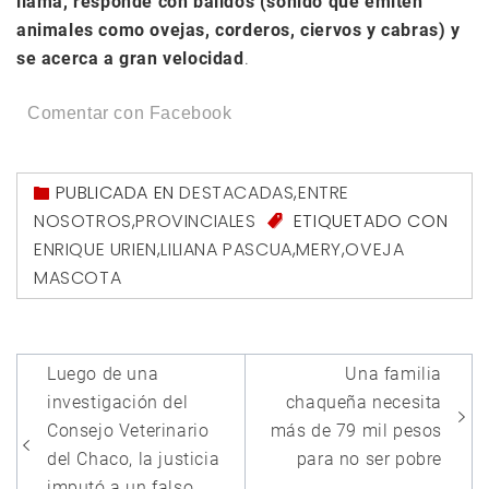
llama, responde con balidos (sonido que emiten
animales como ovejas, corderos, ciervos y cabras) y
se acerca a gran velocidad
.
Comentar con Facebook
PUBLICADA EN
DESTACADAS
,
ENTRE
NOSOTROS
,
PROVINCIALES
ETIQUETADO CON
ENRIQUE URIEN
,
LILIANA PASCUA
,
MERY
,
OVEJA
MASCOTA
Navegación
Luego de una
Una familia
de
investigación del
chaqueña necesita
entradas
Consejo Veterinario
más de 79 mil pesos
del Chaco, la justicia
para no ser pobre
imputó a un falso