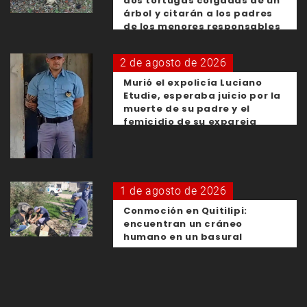
dos tortugas colgadas de un
árbol y citarán a los padres
de los menores responsables
2 de agosto de 2026
Murió el expolicía Luciano
Etudie, esperaba juicio por la
muerte de su padre y el
femicidio de su expareja
1 de agosto de 2026
Conmoción en Quitilipi:
encuentran un cráneo
humano en un basural