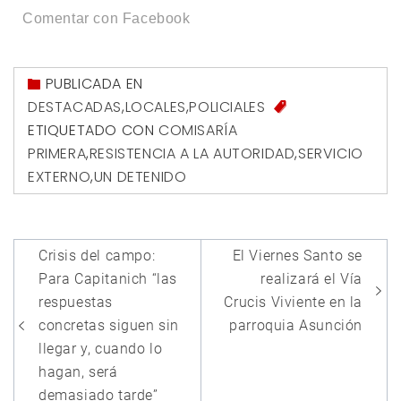
Comentar con Facebook
PUBLICADA EN
DESTACADAS
,
LOCALES
,
POLICIALES
ETIQUETADO CON
COMISARÍA
PRIMERA
,
RESISTENCIA A LA AUTORIDAD
,
SERVICIO
EXTERNO
,
UN DETENIDO
Navegación
Crisis del campo:
El Viernes Santo se
de
Para Capitanich “las
realizará el Vía
entradas
respuestas
Crucis Viviente en la
concretas siguen sin
parroquia Asunción
llegar y, cuando lo
hagan, será
demasiado tarde”