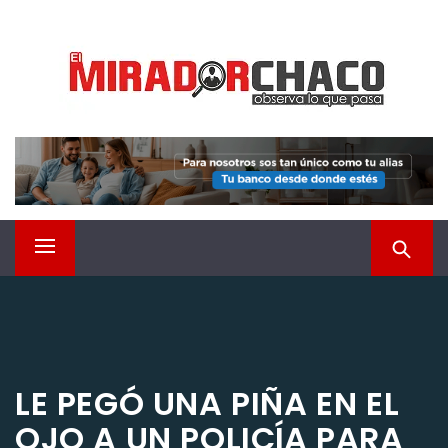
Saltar
EL MIRADOR CHACO
al
contenido
Observá lo que pasa
Menú
principal
LE PEGÓ UNA PIÑA EN EL
OJO A UN POLICÍA PARA