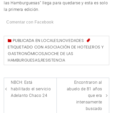
las Hamburguesas” llega para quedarse y esta es solo
la primera edición.
Comentar con Facebook
PUBLICADA EN
LOCALES
,
NOVEDADES
ETIQUETADO CON
ASOCIACIÓN DE HOTELEROS Y
GASTRONÓMICOS
,
NOCHE DE LAS
HAMBURGUESAS
,
RESISTENCIA
Navegación
NBCH: Está
Encontraron al
de
habilitado el servicio
abuelo de 81 años
entradas
Adelanto Chaco 24
que era
intensamente
buscado