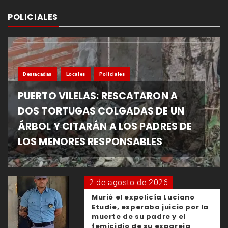
POLICIALES
Destacadas
Locales
Policiales
PUERTO VILELAS: RESCATARON A
DOS TORTUGAS COLGADAS DE UN
ÁRBOL Y CITARÁN A LOS PADRES DE
LOS MENORES RESPONSABLES
2 de agosto de 2026
Murió el expolicía Luciano
Etudie, esperaba juicio por la
muerte de su padre y el
femicidio de su expareja