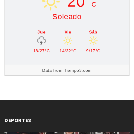
20°
C
Soleado
Jue
Vie
Sáb
18/27°C
14/32°C
9/17°C
Data from
Tiempo3.com
DEPORTES