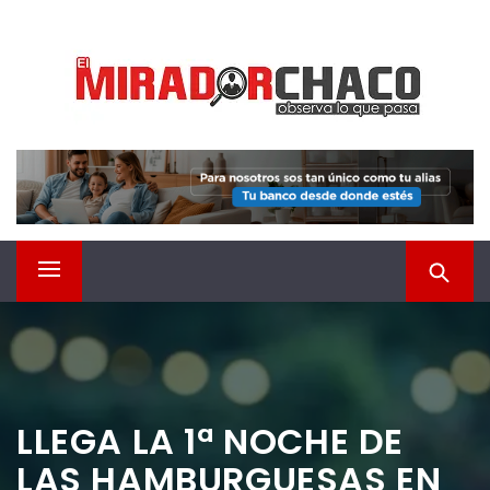
Saltar
EL MIRADOR CHACO
al
contenido
Observá lo que pasa
Menú
principal
LLEGA LA 1ª NOCHE DE
LAS HAMBURGUESAS EN