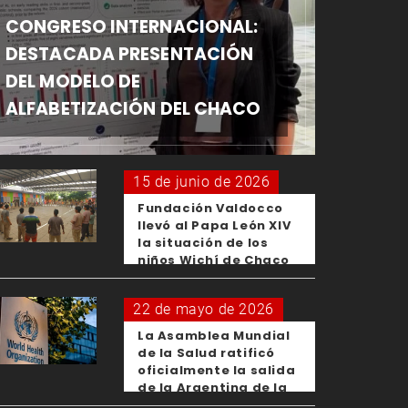
CONGRESO INTERNACIONAL:
DESTACADA PRESENTACIÓN
DEL MODELO DE
ALFABETIZACIÓN DEL CHACO
15 de junio de 2026
Fundación Valdocco
llevó al Papa León XIV
la situación de los
niños Wichí de Chaco
22 de mayo de 2026
La Asamblea Mundial
de la Salud ratificó
oficialmente la salida
de la Argentina de la
OMS