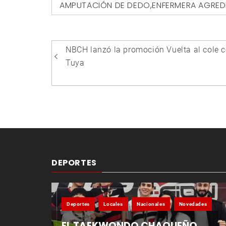
AMPUTACIÓN DE DEDO
,
ENFERMERA AGRED
Navegación
NBCH lanzó la promoción Vuelta al cole 
de
Tuya
entradas
DEPORTES
Deportes
Locales
Nacionales
Novedades
EL TAEKWONDO CHAQUEÑO