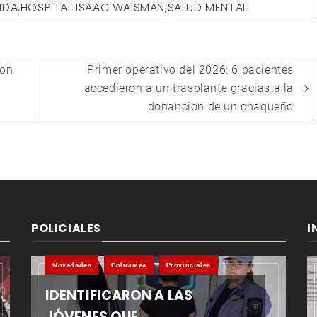
IDA
,
HOSPITAL ISAAC WAISMAN
,
SALUD MENTAL
con
Primer operativo del 2026: 6 pacientes
accedieron a un trasplante gracias a la
donanción de un chaqueño
POLICIALES
I
Novedades
Policiales
Provinciales
IDENTIFICARON A LAS
JÓVENES QUE