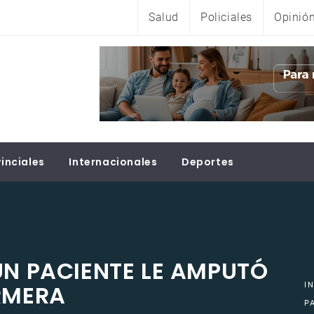
Salud
Policiales
Opinió
inciales
Internacionales
Deportes
UN PACIENTE LE AMPUTÓ
RMERA
I
P