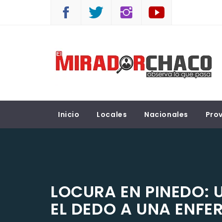
Saltar
al
contenido
EL MIRADOR CHACO
Observá lo que pasa
Inicio
Locales
Nacionales
Prov
LOCURA EN PINEDO: 
EL DEDO A UNA ENFE