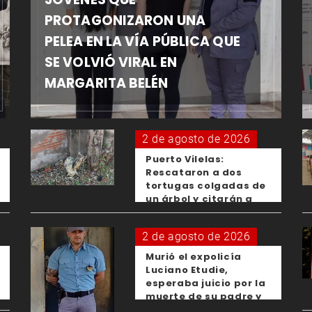
PROTAGONIZARON UNA
PELEA EN LA VÍA PÚBLICA QUE
SE VOLVIÓ VIRAL EN
MARGARITA BELÉN
2 de agosto de 2026
Puerto Vilelas:
Rescataron a dos
tortugas colgadas de
un árbol y citarán a
los padres de los
menores responsables
2 de agosto de 2026
Murió el expolicía
Luciano Etudie,
esperaba juicio por la
muerte de su padre y
el femicidio de su