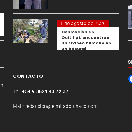
expareja
1 de agosto de 2026
Conmoción en
Quitilipi: encuentran
un cráneo humano en
un basural
S
CONTACTO
en
Tel:
+54 9 3624 40 72 37
Mail:
redaccion@elmiradorchaco.com