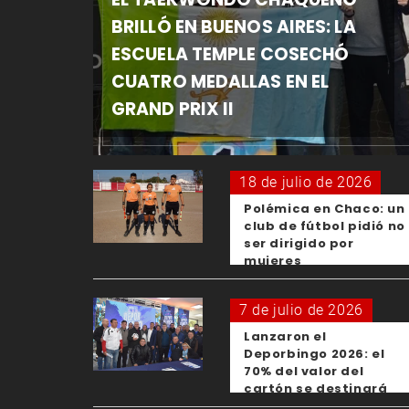
BRILLÓ EN BUENOS AIRES: LA
ESCUELA TEMPLE COSECHÓ
CUATRO MEDALLAS EN EL
GRAND PRIX II
18 de julio de 2026
Polémica en Chaco: un
club de fútbol pidió no
ser dirigido por
mujeres
7 de julio de 2026
Lanzaron el
Deporbingo 2026: el
70% del valor del
cartón se destinará
para los clubes