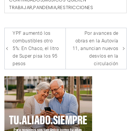
TRABAJAR
,
PANDEMIA
,
RESTRICCIONES
Navegación
YPF aumentó los
Por avances de
de
combustibles otro
obras en la Autovía
entradas
5%: En Chaco, el litro
11, anuncian nuevos
de Super pisa los 95
desvíos en la
pesos
circulación