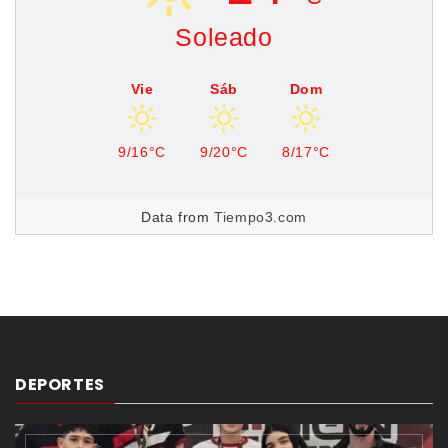
Soleado
Vie
Sáb
Dom
9/16°C
9/20°C
8/17°C
Data from
Tiempo3.com
DEPORTES