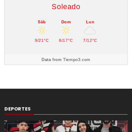
Soleado
Sáb
Dom
Lun
9/21°C
8/17°C
7/12°C
Data from
Tiempo3.com
DEPORTES