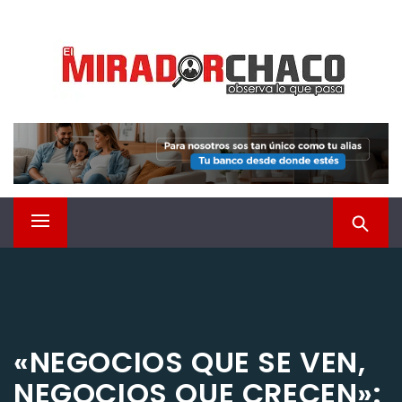
Saltar
EL MIRADOR CHACO
al
contenido
Observá lo que pasa
Menú
principal
«NEGOCIOS QUE SE VEN,
NEGOCIOS QUE CRECEN»: