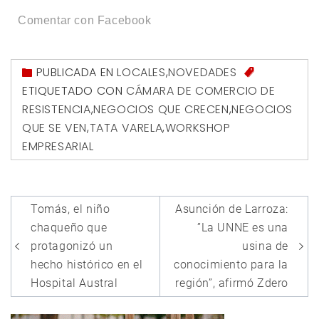
Comentar con Facebook
PUBLICADA EN
LOCALES
,
NOVEDADES
ETIQUETADO CON
CÁMARA DE COMERCIO DE
RESISTENCIA
,
NEGOCIOS QUE CRECEN
,
NEGOCIOS
QUE SE VEN
,
TATA VARELA
,
WORKSHOP
EMPRESARIAL
Navegación
Tomás, el niño
Asunción de Larroza:
de
chaqueño que
”La UNNE es una
entradas
protagonizó un
usina de
hecho histórico en el
conocimiento para la
Hospital Austral
región”, afirmó Zdero